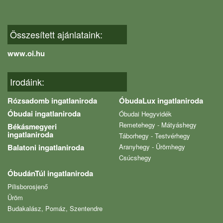
Összesített ajánlataink:
www.oi.hu
Irodáink:
Rózsadomb ingatlaniroda
ÓbudaLux ingatlaniroda
Óbudai ingatlaniroda
Óbudai Hegyvidék
Remetehegy - Mátyáshegy
Békásmegyeri
ingatlaniroda
Táborhegy - Testvérhegy
Balatoni ingatlaniroda
Aranyhegy - Ürömhegy
Csúcshegy
ÓbudánTúl ingatlaniroda
Pilisborosjenő
Üröm
Budakalász, Pomáz, Szentendre